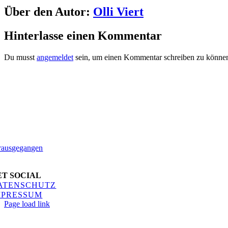
Facebook
Twitter
Reddit
LinkedIn
WhatsApp
Telegram
Tumblr
Pinterest
Vk
Xing
E-
Über den Autor:
Olli Viert
Mail
Hinterlasse einen Kommentar
Du musst
angemeldet
sein, um einen Kommentar schreiben zu könne
ET SOCIAL
ATENSCHUTZ
MPRESSUM
Page load link
Nach
oben