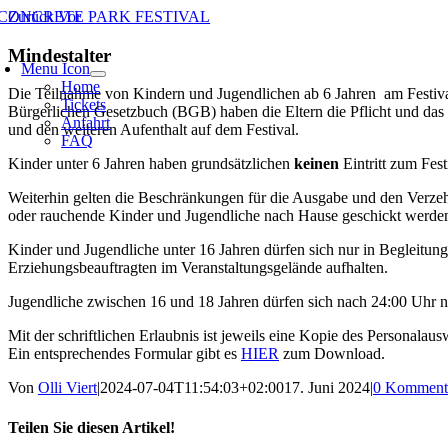
Zum
Zurück
Vor
Inhalt
springen
Mindestalter
Menu Icon
Home
Die Teilnahme von Kindern und Jugendlichen ab 6 Jahren am Festiva
Tickets
Bürgerlichen Gesetzbuch (BGB) haben die Eltern die Pflicht und das R
Anfahrt
und den weiteren Aufenthalt auf dem Festival.
FAQ
Kinder unter 6 Jahren haben grundsätzlichen
keinen
Eintritt zum Fest
Weiterhin gelten die Beschränkungen für die Ausgabe und den Verze
oder rauchende Kinder und Jugendliche nach Hause geschickt werde
Kinder und Jugendliche unter 16 Jahren dürfen sich nur in Begleitung 
Erziehungsbeauftragten im Veranstaltungsgelände aufhalten.
Jugendliche zwischen 16 und 18 Jahren dürfen sich nach 24:00 Uhr nur
Mit der schriftlichen Erlaubnis ist jeweils eine Kopie des Personalau
Ein entsprechendes Formular gibt es
HIER
zum Download.
Von
Olli Viert
|
2024-07-04T11:54:03+02:00
17. Juni 2024
|
0 Komment
Teilen Sie diesen Artikel!